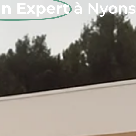
an Expert
à Nyons